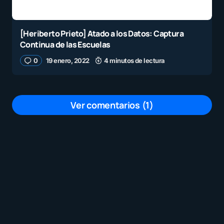
[Heriberto Prieto] Atado a los Datos: Captura
Continua de las Escuelas
0
19 enero, 2022
4 minutos de lectura
Ver comentarios (1)
Tu dirección de correo electrónico no será
publicada.
Los campos obligatorios están
marcados con
*
Mensaje
*