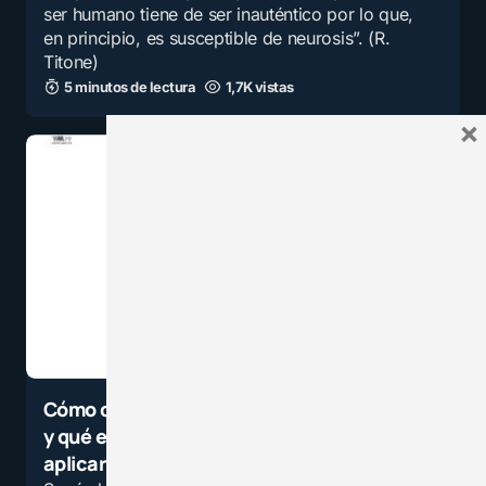
ser humano tiene de ser inauténtico por lo que,
en principio, es susceptible de neurosis”. (R.
Titone)
5 minutos de lectura
1,7K vistas
×
Cómo detectar a un alumno con Asperger
y qué estrategias didácticas podemos
aplicar