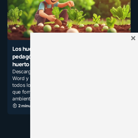
×
Los huertos como herramienta
pedagógica: descarga el proyecto de
huerto escolar
Descarga proyectos de huerto escolar en
Word y PDF con 100 ideas prácticas para
todos los niveles. Recurso listo para aplicar
que fomenta aprendizaje activo, conciencia
ambiental y trabajo…
2 minutos de lectura
14,5K vistas