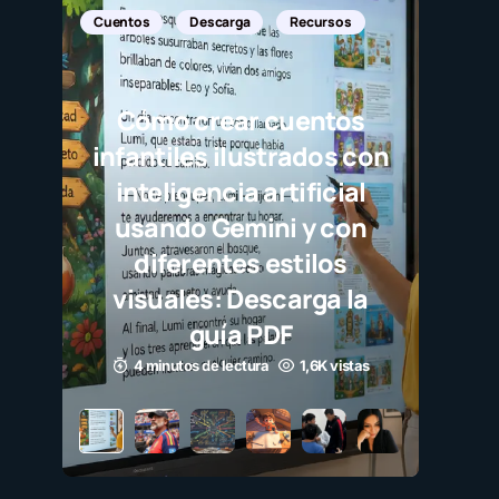
Noticias Internacionales
Javier Bardem elogia a 
selección campeona 
destaca el juego limpi
como ejemplo para
millones de niños
3 minutos de lectura
1,1K vistas