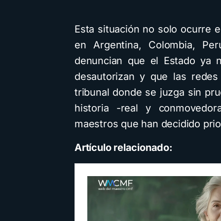
Cuentos
Esta situación no solo ocurre 
en Argentina, Colombia, Pe
Cómo
denuncian que el Estado ya n
infanti
desautorizan y que las redes
intel
tribunal donde se juzga sin pru
usan
historia -real y conmovedo
dif
maestros que han decidido prio
visua
Artículo relacionado:
4 minu