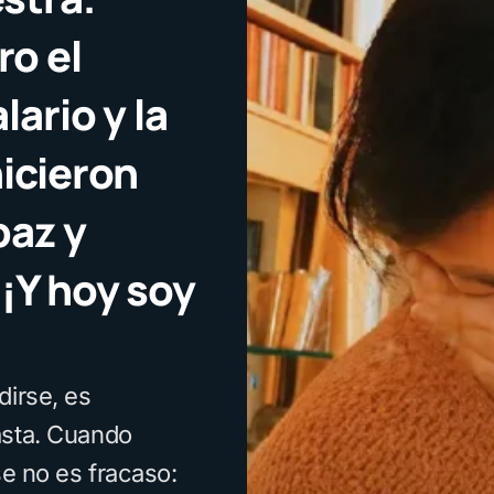
o el
lario y la
hicieron
paz y
¡Y hoy soy
dirse, es
asta. Cuando
se no es fracaso: