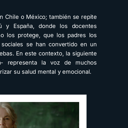
Descarga
Recursos
en Chile o México; también se repite
rú y España, donde los docentes
 crear cuentos
o los protege, que los padres los
les ilustrados con
 sociales se han convertido en un
igencia artificial
ebas. En este contexto, la siguiente
do Gemini y con
ra- representa la voz de muchos
erentes estilos
rizar su salud mental y emocional.
les: Descarga la
guía PDF
tos de lectura
1,6K vistas