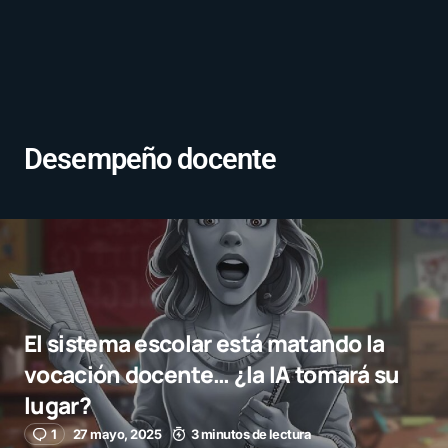
Desempeño docente
El sistema escolar está matando la
vocación docente… ¿la IA tomará su
lugar?
1
27 mayo, 2025
3 minutos de lectura