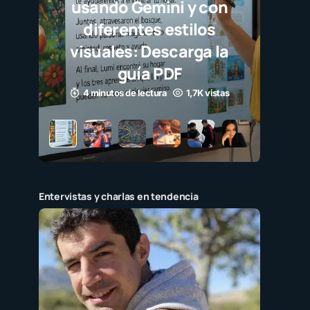
usando Gemini y con
diferentes estilos
visuales: Descarga la
guía PDF
4 minutos de lectura
1,7K vistas
Entervistas y charlas en tendencia