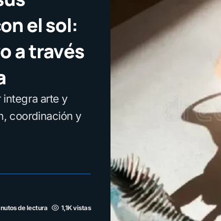
on el sol:
o a través
a
 integra arte y
n, coordinación y
nutos de lectura
1,1K vistas