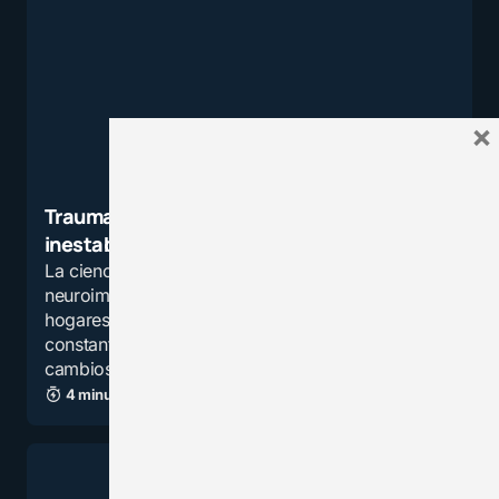
×
Trauma silencioso: Cómo un hogar
inestable moldea el cerebro infantil
La ciencia demuestra, a través de estudios de
neuroimagen, que los niños que crecen en
hogares inestables (con discusiones
constantes, abuso o negligencia) presentan
cambios cerebrales muy…
4 minutos de lectura
1,6K vistas