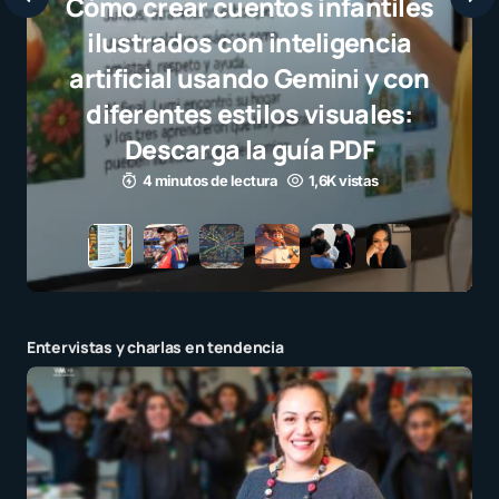
Javier Bardem elogia a la
selección campeona y destaca
el juego limpio como ejemplo
para millones de niños
3 minutos de lectura
1,1K vistas
Entervistas y charlas en tendencia