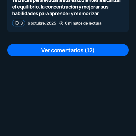
Técnicas para ayudar a sus estudiantes a alcanzar
el equilibrio, la concentración y mejorar sus
habilidades para aprender y memorizar
3
6 octubre, 2025
6 minutos de lectura
Ver comentarios (12)
Izquierda de 💩
por
Alex Valenzuela Correa
29 noviembre, 2025 a las 1:27 pm
Habrá que revisar mochilas…..regresan
a la primaria esos nenes …
por
Héctor G. Hernández Sánchez
28 noviembre, 2025 a las 11:48 pm