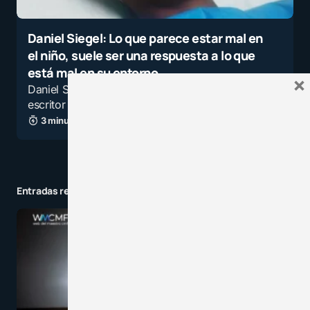
Daniel Siegel: Lo que parece estar mal en
el niño, suele ser una respuesta a lo que
está mal en su entorno
×
Daniel Siegel es un psiquiatra, investigador y
escritor estadounidense, reconocido…
3 minutos de lectura
1,5K vistas
Entradas relacionadas a la categoría