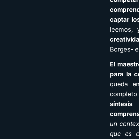
comprende
captar lo
leemos, 
creativi
Borges- e
El maestr
para la c
queda en
complet
síntesi
comprensi
un contex
que es c