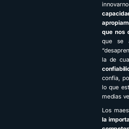
innovar
capacidad
apropiarn
que nos 
que se a
“desapren
la de cua
confiabil
confía, p
lo que es
medias ve
Los maes
la import
competenc