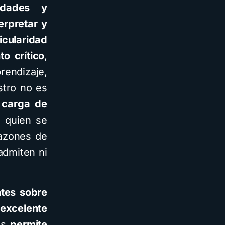
lidades y
erpretar y
icularidad
o crítico
,
endizaje,
stro no es
 carga de
 quien se
razones de
admiten ni
ntes sobre
 excelente
os
permite