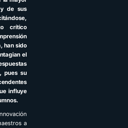
 y de sus
itándose,
 crítico
omprensión
a, han sido
ntagian el
respuestas
e, pues su
scendentes
ue influye
lumnos.
nnovación
maestros a