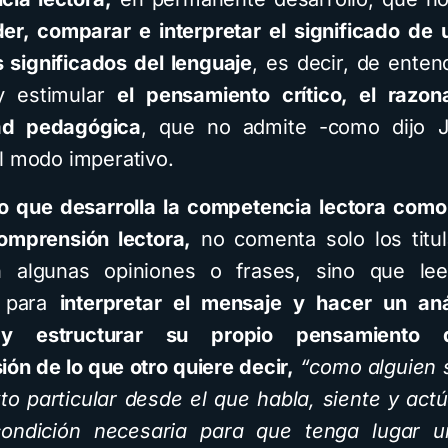
r, comparar e interpretar el significado de 
s significados del lenguaje
, es decir, de enten
y estimular
el pensamiento crítico, el razo
dad pedagógica
, que no admite -como dijo J
l modo imperativo.
o que desarrolla la competencia lectora como
omprensión lectora,
no comenta solo los titu
 algunas opiniones o frases, sino que lee
o para
interpretar el mensaje y hacer un aná
s y estructurar su propio pensamiento 
ón de lo que otro quiere decir,
“como alguien 
to particular desde el que habla, siente y actú
ondición necesaria para que tenga lugar 