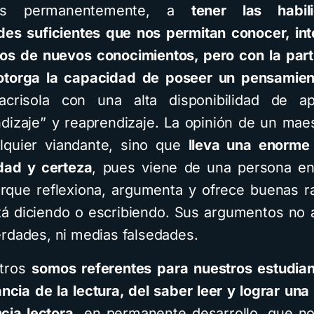
nos permanentemente, a
tener las habi
es suficientes que nos permitan conocer, int
os de nuevos conocimientos, pero con la part
otorga la capacidad de poseer un pensamient
crisola con una alta disponibilidad de apr
dizaje” y reaprendizaje. La opinión de un mae
lquier viandante, sino que
lleva una enorme
idad y certeza
, pues viene de una persona en
orque reflexiona, argumenta y ofrece buenas 
tá diciendo o escribiendo. Sus argumentos no 
rdades, ni medias falsedades.
tros
somos referentes para nuestros estudia
ancia de la lectura, del saber leer y lograr una
ia lectora,
en permanente desarrollo, que n