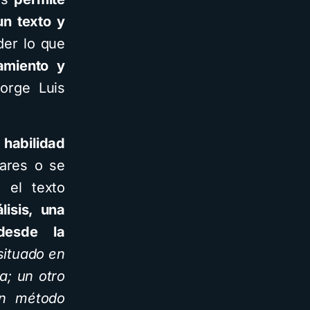
un texto y
der lo que
namiento y
orge Luis
 habilidad
lares o se
 el texto
lisis, una
desde la
situado en
a; un otro
un método