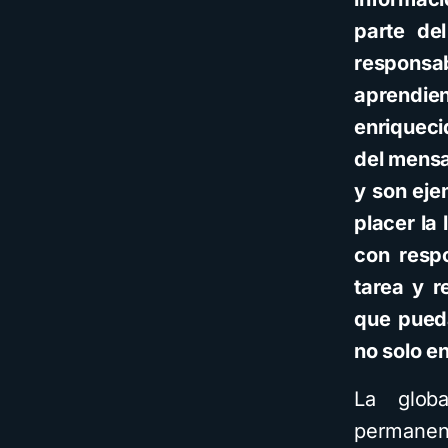
parte de
responsa
aprendi
enriqueci
del mensaj
y son eje
placer la
con respo
tarea y r
que pueda
no solo e
La globa
permanent