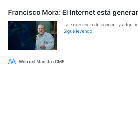
Francisco Mora: El Internet está gener
La experiencia de conocer y adquirir
Francisco
Sigue leyendo
Mora:
El
Internet
está
Web del Maestro CMF
generando
un
problema
atencional