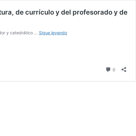
ra, de currículo y del profesorado y de
Francesc
ador y catedrático …
Sigue leyendo
Imbernon
Muñoz:
Tiene
que
haber
comentari
0
un
cambio
de
organización,
de
estructura,
de
currículo
y
del
profesorado