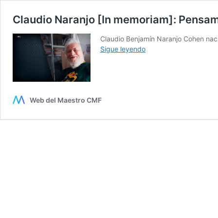
Claudio Naranjo [In memoriam]: Pensam
Claudio Benjamín Naranjo Cohen naci
Claudio
Sigue leyendo
Naranjo
[In
memoriam]:
Pensamientos
sobre
Web del Maestro CMF
la
educación