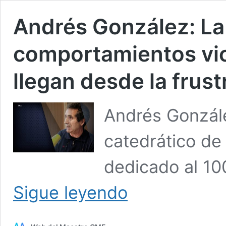
Andrés González: La
comportamientos vi
llegan desde la frust
Andrés Gonzále
catedrático de
dedicado al 1
Andrés
Sigue leyendo
González:
La
mayor