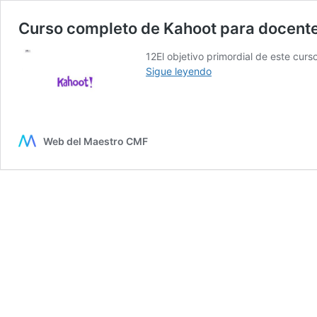
Curso completo de Kahoot para docentes
12El objetivo primordial de este cur
Curso
Sigue leyendo
completo
de
Kahoot
para
Web del Maestro CMF
docentes:
evalúa
a
través
del
juego