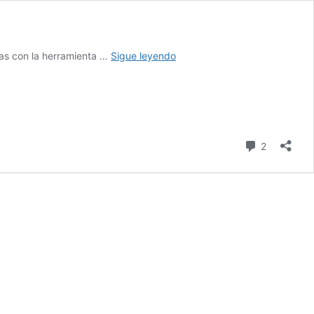
Curso
das con la herramienta …
Sigue leyendo
completo
de
Genially
para
docentes
comentari
2